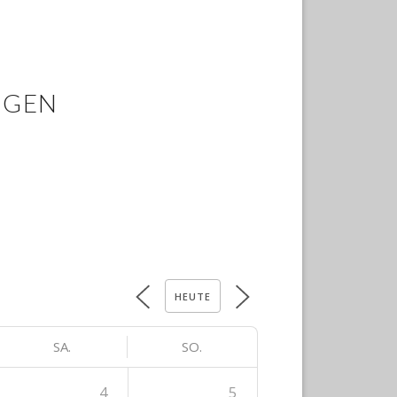
NGEN
HEUTE
SA.
SO.
4
5