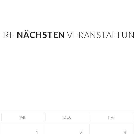
ERE
NÄCHSTEN
VERANSTALTU
MI.
DO.
FR.
1
2
3